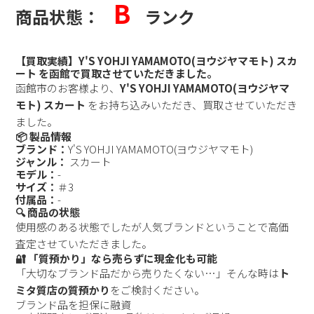
B
商品状態：
ランク
【買取実績】Y'S YOHJI YAMAMOTO(ヨウジヤマモト) スカ
ート を函館で買取させていただきました。
函館市のお客様より、
Y'S YOHJI YAMAMOTO(ヨウジヤマ
モト) スカート
をお持ち込みいただき、買取させていただき
ました。
📦 製品情報
ブランド：
Y'S YOHJI YAMAMOTO(ヨウジヤマモト)
ジャンル：
スカート
モデル：
-
サイズ：
＃3
付属品：
-
🔍 商品の状態
使用感のある状態でしたが人気ブランドということで高価
査定させていただきました。
🔐 「質預かり」なら売らずに現金化も可能
「大切なブランド品だから売りたくない…」そんな時は
ト
ミタ質店の質預かり
をご検討ください。
ブランド品を担保に融資