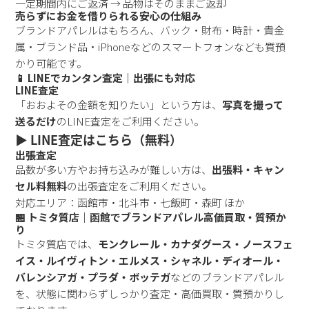
一定期間内にご返済 → 品物はそのままご返却
売らずにお金を借りられる安心の仕組み
ブランドアパレルはもちろん、バック・財布・時計・貴金
属・ブランド品・iPhoneなどのスマートフォンなども質預
かり可能です。
📱 LINEでカンタン査定｜出張にも対応
LINE査定
「おおよその金額を知りたい」という方は、
写真を撮って
送るだけ
のLINE査定をご利用ください。
▶️ LINE査定はこちら（無料）
出張査定
品数が多い方やお持ち込みが難しい方は、
出張料・キャン
セル料無料
の出張査定をご利用ください。
対応エリア：函館市・北斗市・七飯町・森町 ほか
🏪 トミタ質店｜函館でブランドアパレル高価買取・質預か
り
トミタ質店では、
モンクレール・カナダグース・ノースフェ
イス・ルイヴィトン・エルメス・シャネル・ディオール・
バレンシアガ・プラダ・ボッテガ
などのブランドアパレル
を、状態に関わらずしっかり査定・高価買取・質預かりし