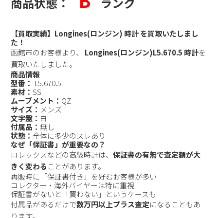
B
商品状態：
ランク
【買取実績】Longines(ロンジン) 時計 を買取いたしまし
た！
函館市のお客様より、
Longines(ロンジン)L5.670.5 時計
を
買取いたしました。
商品情報
型番：
L5.670.5
素材：
SS
ムーブメント：
QZ
サイズ：
メンズ
文字盤：
白
付属品：
無し
状態：
全体に多少のスレあり
なぜ「保証書」が重要なの？
ロレックスなどの高級時計は、
保証書の有無で査定額が大
きく変わる
ことがあります。
再販時に「保証書付き」を好むお客様が多い
コレクター・海外バイヤーは特に重視
保証書がないと「買わない」というケースも
付属品があるだけで
数万円以上プラス査定
になることもあ
ります。