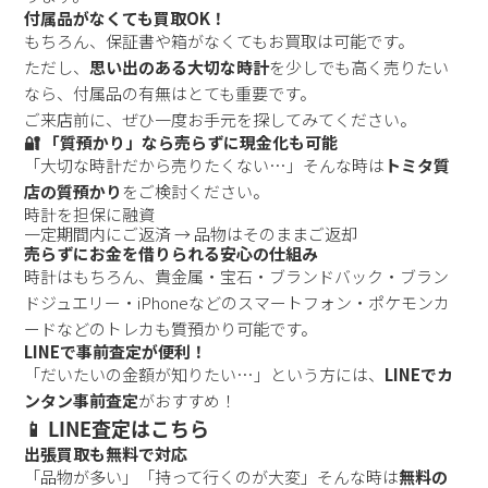
付属品がなくても買取OK！
もちろん、保証書や箱がなくてもお買取は可能です。
ただし、
思い出のある大切な時計
を少しでも高く売りたい
なら、付属品の有無はとても重要です。
ご来店前に、ぜひ一度お手元を探してみてください。
🔐 「質預かり」なら売らずに現金化も可能
「大切な時計だから売りたくない…」そんな時は
トミタ質
店の質預かり
をご検討ください。
時計を担保に融資
一定期間内にご返済 → 品物はそのままご返却
売らずにお金を借りられる安心の仕組み
時計はもちろん、貴金属・宝石・ブランドバック・ブラン
ドジュエリー・iPhoneなどのスマートフォン・ポケモンカ
ードなどのトレカも質預かり可能です。
LINEで事前査定が便利！
「だいたいの金額が知りたい…」という方には、
LINEでカ
ンタン事前査定
がおすすめ！
📱 LINE査定はこちら
出張買取も無料で対応
「品物が多い」「持って行くのが大変」そんな時は
無料の