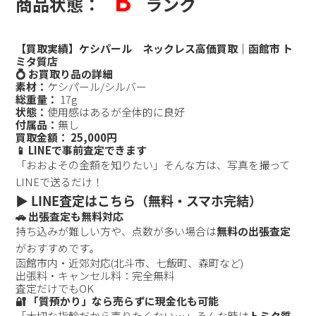
B
商品状態：
ランク
【買取実績】ケシパール ネックレス高価買取｜函館市 ト
ミタ質店
💍 お買取り品の詳細
素材：
ケシパール/シルバー
総重量：
17g
状態：
使用感はあるが全体的に良好
付属品：
無し
買取金額：
25,000円
📱 LINEで事前査定できます
「おおよその金額を知りたい」そんな方は、写真を撮って
LINEで送るだけ！
▶︎ LINE査定はこちら（無料・スマホ完結）
🚗 出張査定も無料対応
持ち込みが難しい方や、点数が多い場合は
無料の出張査定
がおすすめです。
函館市内・近郊対応(北斗市、七飯町、森町など)
出張料・キャンセル料：完全無料
査定だけでもOK
🔐 「質預かり」なら売らずに現金化も可能
「大切な指輪だから売りたくない…」そんな時は
トミタ質