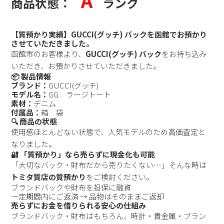
A
商品状態：
ランク
【質預かり実績】GUCCI(グッチ) バックを函館でお預かり
させていただきました。
函館市のお客様より、
GUCCI(グッチ) バック
をお持ち込み
いただき、お預かりさせていただきました。
📦 製品情報
ブランド：
GUCCI(グッチ)
モデル名：
GG ラージトート
素材：
デニム
付属品：
箱 袋
🔍 商品の状態
使用感ほとんどない状態で、人気モデルのため高価査定と
なりました。
🔐 「質預かり」なら売らずに現金化も可能
「大切なバック・財布だから売りたくない…」そんな時は
トミタ質店の質預かり
をご検討ください。
ブランドバックや財布を担保に融資
一定期間内にご返済 → 品物はそのままご返却
売らずにお金を借りられる安心の仕組み
ブランドバック・財布はもちろん、時計・貴金属・ブラン