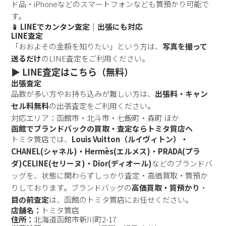
ド品・iPhoneなどのスマートフォンなども質預かり可能で
す。
📱 LINEでカンタン査定｜出張にも対応
LINE査定
「おおよその金額を知りたい」という方は、
写真を撮って
送るだけ
のLINE査定をご利用ください。
▶️ LINE査定はこちら（無料）
出張査定
品数が多い方やお持ち込みが難しい方は、
出張料・キャン
セル料無料
の出張査定をご利用ください。
対応エリア：函館市・北斗市・七飯町・森町 ほか
函館でブランドバックの買取・査定ならトミタ質店へ
トミタ質店では、
Louis Vuitton（ルイヴィトン）・
CHANEL(シャネル)・Hermès(エルメス)・PRADA(プラ
ダ)CELINE(セリーヌ)・Dior(ディオール)
などのブランドバ
ッグを、状態に関わらずしっかり査定・高価買取・質預か
りしております。
ブランドバッグの
高価買取・質預かり
・
目の前査定
は、函館のトミタ質店にお任せください。
店舗名：
トミタ質店
住所：
北海道函館市新川町2-17