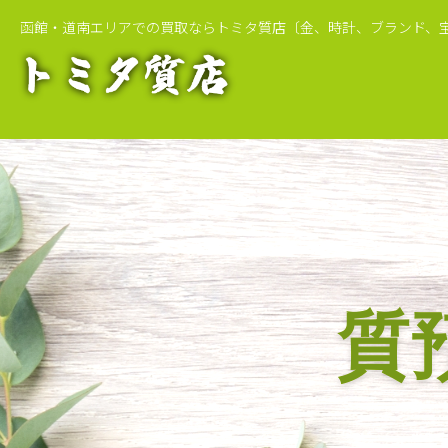
函館・道南エリアでの買取ならトミタ質店
〔金、時計、ブランド、
質