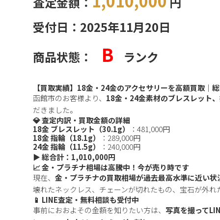
1,010,000
査定金額：
円
受付日：2025年11月20日
B
商品状態：
ランク
【買取実績】18金・24金のアクセサリーを高額買取｜総
函館市のお客様より、
18金・24金素材のブレスレット
だきました。
💎 査定内訳・買取金額の詳細
18金 ブレスレット（30.1g）
：481,000円
18金 指輪（18.1g）
：289,000円
24金 指輪（11.5g）
：240,000円
▶️ 総合計：1,010,000円
📈 金・プラチナ相場は高騰中！今が売り時です
現在、
金・プラチナの買取相場が過去最高水準に近い状
壊れたネックレス、チェーンが切れたもの、宝石が外れ
📱 LINE査定・無料相談も受付中
事前におおよその金額を知りたい方は、
写真を撮ってLI