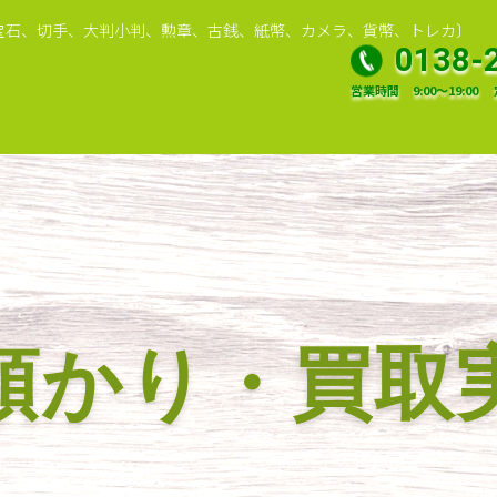
宝石、切手、大判小判、勲章、古銭、紙幣、カメラ、貨幣、トレカ〕
0138-
営業時間
9:00～19:00
預かり・買取