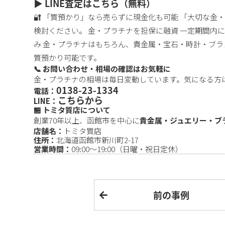
▶️ LINE査定はこちら（無料）
🔐 「質預かり」なら売らずに現金化も可能 「大切な
検討ください。 金・プラチナを担保に融資 一定期間内に
み 金・プラチナはもちろん、貴金属・宝石・時計・ブラン
質預かり可能です。
📞 お問い合わせ・相場の確認はお気軽に
金・プラチナの相場は毎日変動しています。気になる方は
0138-23-1334
電話：
こちらから
LINE：
🏪 トミタ質店について
創業70年以上、函館市を中心に
貴金属・ジュエリー・ブ
店舗名：
トミタ質店
住所：
北海道函館市新川町2-17
営業時間：
09:00〜19:00（日曜・祝日定休）
前の事例