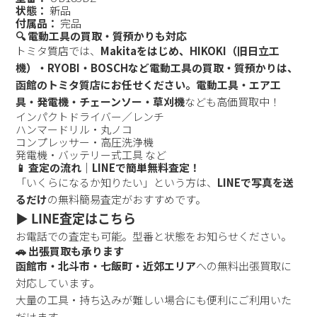
状態：
新品
付属品：
完品
🔍 電動工具の買取・質預かりも対応
トミタ質店では、
Makitaをはじめ、HIKOKI（旧日立工
機）・RYOBI・BOSCHなど電動工具の買取・質預かりは、
函館のトミタ質店にお任せください。電動工具・エア工
具・発電機・チェーンソー・草刈機
なども高価買取中！
インパクトドライバー／レンチ
ハンマードリル・丸ノコ
コンプレッサー・高圧洗浄機
発電機・バッテリー式工具 など
📱 査定の流れ｜LINEで簡単無料査定！
「いくらになるか知りたい」という方は、
LINEで写真を送
るだけ
の無料簡易査定がおすすめです。
▶️ LINE査定はこちら
お電話での査定も可能。型番と状態をお知らせください。
🚗 出張買取も承ります
函館市・北斗市・七飯町・近郊エリア
への無料出張買取に
対応しています。
大量の工具・持ち込みが難しい場合にも便利にご利用いた
だけます。