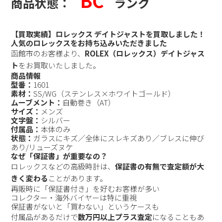
BC
商品状態：
ランク
【買取実績】ロレックス デイトジャストを買取しました！
人気のロレックスをお持ち込みいただきました
函館市のお客様より、
ROLEX（ロレックス）デイトジャス
ト
をお買取いたしました。
商品情報
型番：
1601
素材：
SS/WG（ステンレス×ホワイトゴールド）
ムーブメント：
自動巻き（AT）
サイズ：
メンズ
文字盤：
シルバー
付属品：
本体のみ
状態：
ガラスにキズ／全体にスレキズあり／ブレスに伸び
あり/リューズヌケ
なぜ「保証書」が重要なの？
ロレックスなどの高級時計は、
保証書の有無で査定額が大
きく変わる
ことがあります。
再販時に「保証書付き」を好むお客様が多い
コレクター・海外バイヤーは特に重視
保証書がないと「買わない」というケースも
付属品があるだけで
数万円以上プラス査定
になることもあ