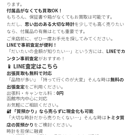
ります。
付属品がなくても買取OK！
もちろん、保証書や箱がなくてもお買取は可能です。
ただし、
思い出のある大切な時計
を少しでも高く売りたい
なら、付属品の有無はとても重要です。
ご来店前に、ぜひ一度お手元を探してみてください。
LINEで事前査定が便利！
「だいたいの金額が知りたい…」という方には、
LINEでカ
ンタン事前査定
がおすすめ！
📱 LINE査定はこちら
出張買取も無料で対応
「品物が多い」「持って行くのが大変」そんな時は
無料の
出張査定
をご利用ください。
出張料・キャンセル料：
0円
函館市内中心に対応
お気軽にご相談ください。
🔐 「質預かり」なら売らずに現金化も可能
「大切な時計だから売りたくない…」そんな時は
トミタ質
店の質預かり
をご検討ください。
時計を担保に融資