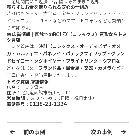
一定期間内にご返済 → 品物はそのままご返却
売らずにお金を借りられる安心の仕組み
時計はもちろん、貴金属・宝石・ブランドバック・ブラン
ドジュエリー・iPhoneなどのスマートフォンなども質預か
り可能です。
🏪 店舗情報｜函館でのROLEX（ロレックス）買取ならトミ
タ質店
トミタ質店は、
時計（ロレックス・オーデマピゲ・オメ
ガ・カルティエ・パネライ・パテックフィリップ・グラン
ドセイコー・タグホイヤー・ブライトリング・ウブロな
ど）
をはじめ、
ブランド品・貴金属・楽器・カメラなど
を
丁寧に査定・高価買取いたします。
トミタ質店 店舗情報
店名：
トミタ質店
住所：
北海道函館市新川町2-17
営業時間：
09:00～19:00（日曜・祝日定休）
0138-23-1334
電話番号：
前の事例
次の事例