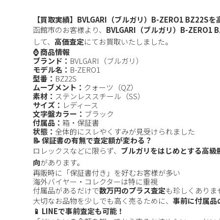
【買取実績】BVLGARI（ブルガリ）B-ZERO1 BZ22
函館市のお客様より、
BVLGARI（ブルガリ）B-ZERO1 B
して、
高価査定
にてお買取いたしました。
⌚ 商品情報
ブランド：
BVLGARI（ブルガリ）
モデル名：
B-ZERO1
型番：
BZ22S
ムーブメント：
クォーツ（QZ）
素材：
ステンレススチール（SS）
サイズ：
レディース
文字盤カラー：
ブラック
付属品：
箱・保証書
状態：
全体的にスレやくすみが見受けられました
📝 保証書の有無で査定額が変わる？
ロレックスなどに限らず、
ブルガリをはじめとする高級
向
があります。
再販時に「保証書付き」を好むお客様が多い
海外バイヤー・コレクターは特に重視
付属品があるだけで
数万円のプラス査定
も珍しくありま
大切なお品物を少しでも高く売るために、
事前に付属品
📱 LINEで事前査定も可能！