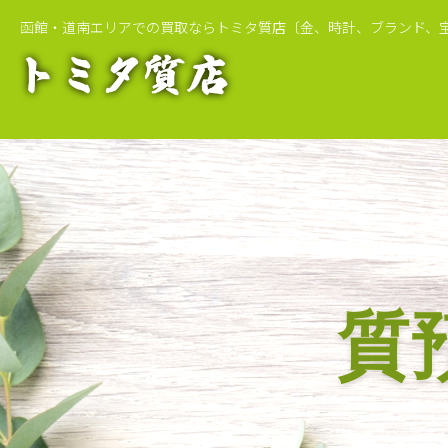
函館・道南エリアでの買取ならトミタ質店
〔金、時計、ブランド、
質