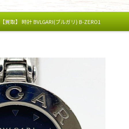
【買取】 時計 BVLGARI(ブルガリ) B-ZERO1