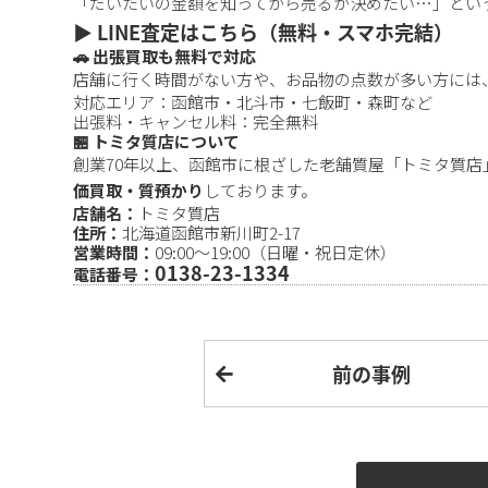
「だいたいの金額を知ってから売るか決めたい…」とい
▶️ LINE査定はこちら（無料・スマホ完結）
🚗 出張買取も無料で対応
店舗に行く時間がない方や、お品物の点数が多い方には
対応エリア：函館市・北斗市・七飯町・森町など
出張料・キャンセル料：完全無料
🏪 トミタ質店について
創業70年以上、函館市に根ざした老舗質屋「トミタ質店
価買取・質預かり
しております。
店舗名：
トミタ質店
住所：
北海道函館市新川町2-17
営業時間：
09:00～19:00（日曜・祝日定休）
0138-23-1334
電話番号：
前の事例