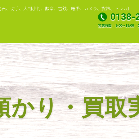
宝石、切手、大判小判、勲章、古銭、紙幣、カメラ、貨幣、トレカ〕
0138-
営業時間
9:00～19:00
預かり・買取