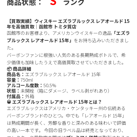
S
商品状態：
ランク
【買取実績】ウィスキー エズラブルックス レアオールド 15
年を高価買取｜函館市 トミタ質店
函館市のお客様より、アメリカンウイスキーの逸品
「エズラ
ブルックス レアオールド 15年」
をお持ち込みいただきまし
た。
バーボンファンに根強い人気のある長期熟成ボトルで、希
少価値も加味したうえで高価買取させていただきました。
📦 商品詳細
商品名：
エズラブルックス レアオールド 15年
容量：
750ml
アルコール度数：
50.5%
状態：
未開栓（箱にダメージ、ラベル剥がれあり）
付属品：
外箱
🥃 エズラブルックス レアオールド 15年とは？
エズラブルックスはアメリカ・ケンタッキー州の伝統ある
バーボンブランドのひとつ。中でも「レアオールド 15年」
は熟成期間が長く、芳醇な香りと深みのある味わいで評価
の高い一本です。 今回の旧ラベル品は終売となっており、