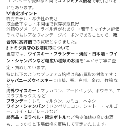
コレクターや愛飲家の間では
プレミアム価格
で取引されるこ
ともあります。
💡 査定ポイント
終売モデル・希少性の高さ
液面低下なし・未開栓で保存状態良好
外箱のダメージ、ラベル剥がれあり → 若干のマイナス評価
それでもレアなヴィンテージバーボンであることから、
総
合的に高評価
での買取となりました。
🍾 トミタ質店のお酒買取について
当店では、
ウイスキー・ブランデー・焼酎・日本酒・ワイ
ン・シャンパンなど幅広い種類のお酒
を1本から丁寧に査
定・買取しています。
特に以下のようなプレミアム銘柄は高価買取の対象です：
ジャパニーズウイスキー：
山崎、響、白州、余市、竹鶴 な
ど
海外ウイスキー：
マッカラン、アードベッグ、ボウモア、エ
ズラブルックス など
ブランデー：
レミーマルタン、カミュ、ヘネシー
ワイン・シャンパン：
ドンペリニヨン、シャトー・マルゴ
ー、ルイ・ロデレールなど
終売品・旧ラベル・限定ボトル
など希少価値の高いお酒
も、しっかりと市場価格を反映して査定いたします。