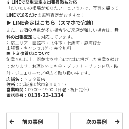
📱 LINEで簡単査定＆出張買取も対応
「だいたいの相場が知りたい」という方は、写真を撮って
LINEで送るだけ
の無料査定がおすすめ！
▶️ LINE査定はこちら（スマホで完結）
また、お酒の点数が多い場合やご来店が難しい場合は、
無
料の出張査定
にも対応しています。
対応エリア：函館市・北斗市・七飯町・森町ほか
出張費・キャンセル料：完全無料
🏪 トミタ質店について
創業70年以上。函館市を中心に地域に根ざした営業を続け
ております。お酒以外にも金・プラチナ・ブランド品・時
計・ジュエリーなど幅広く取り扱い中です。
店舗名：
トミタ質店
住所：
北海道函館市新川町2-17
営業時間：
09:00〜19:00（日曜・祝日定休）
0138-23-1334
電話番号：
前の事例
次の事例