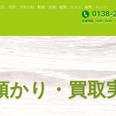
宝石、切手、大判小判、勲章、古銭、紙幣、カメラ、貨幣、トレカ〕
0138-
営業時間
9:00～19:00
預かり・買取