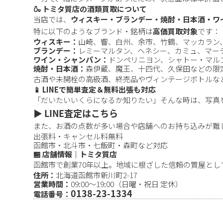
🍶 トミタ質店の酒類買取について
当店では、
ウィスキー・ブランデー・焼酎・日本酒・ワ
特に以下のようなブランド・銘柄は
高価買取対象
です：
ウィスキー：
山崎、響、白州、余市、竹鶴、マッカラン、
ブランデー：
レミーマルタン、ヘネシー、カミュ、マー
ワイン・シャンパン：
ドンペリニヨン、シャトー・マル
焼酎・日本酒：
森伊蔵、魔王、十四代、久保田などの限
古酒や未開栓の高級酒、終売品やヴィンテージボトルな
📱 LINEで簡単査定＆無料出張も対応
「だいたいいくらになるか知りたい」そんな時は、写真
▶️ LINE査定はこちら
また、お酒の点数が多い場合や店舗へのお持ち込みが難
出張料・キャンセル料無料
函館市・北斗市・七飯町・森町など対応
🏪 店舗情報｜トミタ質店
函館市で創業70年以上。地域に根ざした信頼の質屋と
住所：
北海道函館市新川町2-17
営業時間：
09:00〜19:00（日曜・祝日 定休）
0138-23-1334
電話番号：