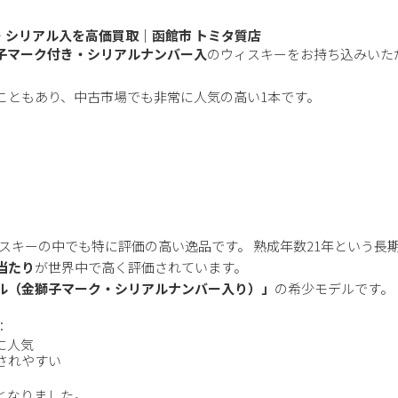
ク・シリアル入を高価買取｜函館市 トミタ質店
金獅子マーク付き・シリアルナンバー入
のウィスキーをお持ち込みいた
こともあり、中古市場でも非常に人気の高い1本です。
ィスキーの中でも特に評価の高い逸品です。 熟成年数21年という長
当たり
が世界中で高く評価されています。
ル（金獅子マーク・シリアルナンバー入り）」
の希少モデルです。
：
に人気
されやすい
となりました。