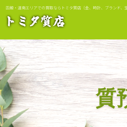
函館・道南エリアでの買取ならトミタ質店
〔金、時計、ブランド、
質