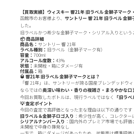
【買取実績】ウィスキー 響21年 旧ラベル 金獅子マー
函館市のお客様より、
サントリー 響 21年 旧ラベル 
した。
旧ラベルかつ希少な金獅子マーク・シリアル入りという
📦 商品詳細
商品名：
サントリー 響 21年
ラベル種別：
旧ラベル（金獅子マーク有）
容量：
700ml
アルコール度数：
43%
状態：
未開栓・箱にダメージ有
付属品：
箱
🥃 響21年 旧ラベル 金獅子マークとは？
「響 21年」は、サントリーが誇る国産ブレンデッドウ
ならではの
奥深い味わい・香りの複雑さ・まろやかな口
今回お買取したボトルは、現行ラベルではなく
「旧ラベ
💡 査定ポイント
今回の査定で高評価となった主な理由は以下の通りです
旧ラベル＆金獅子ロゴ入り
：希少性が高く、コレクター
シリアルナンバー入り
：国内外のプレミア市場でも評価
未開栓で中身の揮発なし
一方で、箱にダメージがあったため、状態面は標準評価