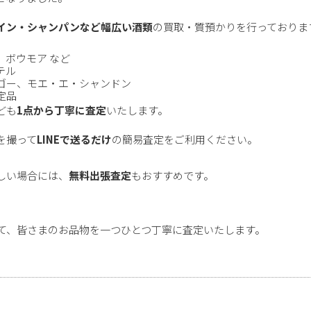
イン・シャンパンなど幅広い酒類
の買取・質預かりを行っておりま
ボウモア など
テル
ゴー、モエ・エ・シャンドン
定品
ども
1点から丁寧に査定
いたします。
を撮って
LINEで送るだけ
の簡易査定をご利用ください。
しい場合には、
無料出張査定
もおすすめです。
して、皆さまのお品物を一つひとつ丁寧に査定いたします。