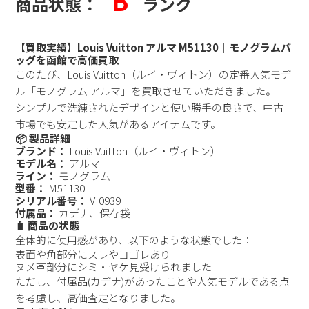
B
商品状態：
ランク
【買取実績】Louis Vuitton アルマ M51130｜モノグラムバ
ッグを函館で高価買取
このたび、Louis Vuitton（ルイ・ヴィトン）の定番人気モデ
ル「モノグラム アルマ」を買取させていただきました。
シンプルで洗練されたデザインと使い勝手の良さで、中古
市場でも安定した人気があるアイテムです。
📦 製品詳細
ブランド：
Louis Vuitton（ルイ・ヴィトン）
モデル名：
アルマ
ライン：
モノグラム
型番：
M51130
シリアル番号：
VI0939
付属品：
カデナ、保存袋
🧳 商品の状態
全体的に使用感があり、以下のような状態でした：
表面や角部分にスレやヨゴレあり
ヌメ革部分にシミ・ヤケ見受けられました
ただし、付属品(カデナ)があったことや人気モデルである点
を考慮し、高価査定となりました。