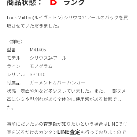
B
商品状態：
ランク
Louis Vuitton(ルイヴィトン) シリウス24アールのバックを買
取させていただきました。
〈詳細〉
型番 M41405
モデル シリウス24アール
ライン モノグラム
シリアル SP1010
付属品 ガーメントカバー ハンガー
状態 表面や角など多少スレていました。また、一部ヌメ
革にシミや型崩れがあり全体的に使用感がある状態でし
た。
事前にだいたいの査定額が知りたいという場合はLINEで写
LINE査定
真を送るだけのカンタン
も行っておりますので