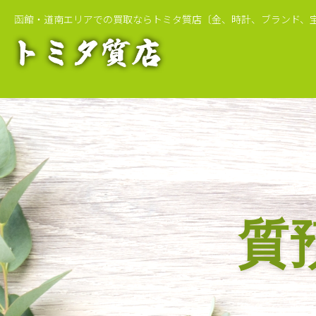
函館・道南エリアでの買取ならトミタ質店
〔金、時計、ブランド、
質