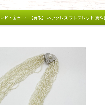
ンド・宝石
【買取】 ネックレス ブレスレット 真珠(
>