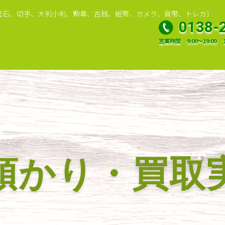
宝石、切手、大判小判、勲章、古銭、紙幣、カメラ、貨幣、トレカ〕
0138-
営業時間
9:00～19:00
預かり・買取