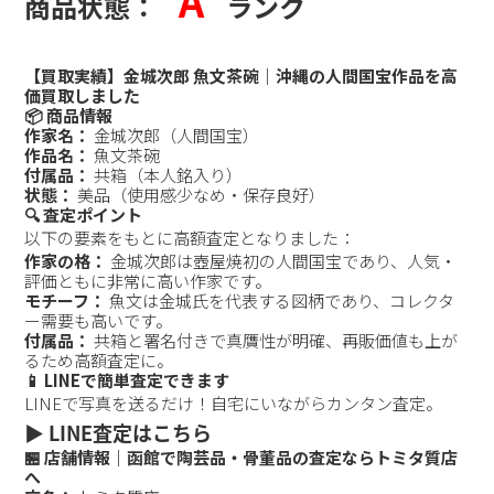
A
商品状態：
ランク
【買取実績】金城次郎 魚文茶碗｜沖縄の人間国宝作品を高
価買取しました
📦 商品情報
作家名：
金城次郎（人間国宝）
作品名：
魚文茶碗
付属品：
共箱（本人銘入り）
状態：
美品（使用感少なめ・保存良好）
🔍 査定ポイント
以下の要素をもとに高額査定となりました：
作家の格：
金城次郎は壺屋焼初の人間国宝であり、人気・
評価ともに非常に高い作家です。
モチーフ：
魚文は金城氏を代表する図柄であり、コレクタ
ー需要も高いです。
付属品：
共箱と署名付きで真贋性が明確、再販価値も上が
るため高額査定に。
📱 LINEで簡単査定できます
LINEで写真を送るだけ！自宅にいながらカンタン査定。
▶️ LINE査定はこちら
🏪 店舗情報｜函館で陶芸品・骨董品の査定ならトミタ質店
へ